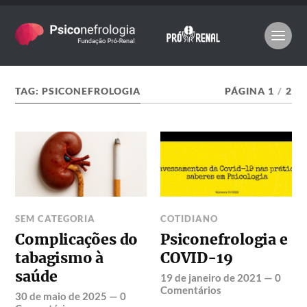
TAG:
PSICONEFROLOGIA
PÁGINA 1
/
2
SEM CATEGORIA
COTIDIANO
Complicações do
Psiconefrologia e
tabagismo à
COVID-19
saúde
19 de janeiro de 2021
—
0
Comentários
30 de maio de 2025
—
0