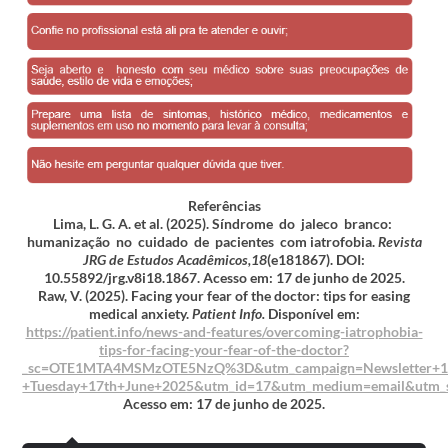
Referências
Lima, L. G. A. et al. (2025). Síndrome do jaleco branco:
humanização no cuidado de pacientes com iatrofobia.
Revista
JRG de Estudos Acadêmicos,18
(e181867). DOI:
10.55892/jrg.v8i18.1867. Acesso em: 17 de junho de 2025.
Raw, V. (2025). Facing your fear of the doctor: tips for easing
medical anxiety.
Patient Info.
Disponível em:
https://patient.info/news-and-features/overcoming-iatrophobia-
tips-for-facing-your-fear-of-the-doctor?
_sc=OTE1MTA4MSMzOTE5NzQ%3D&utm_campaign=Newsletter+1
+Tuesday+17th+June+2025&utm_id=17&utm_medium=email&utm_
Acesso em: 17 de junho de 2025.