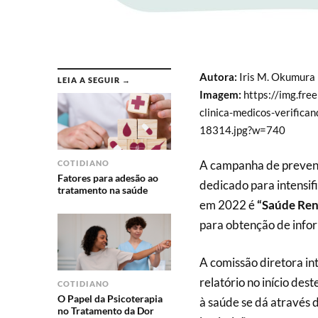
Autora:
Iris M. Okumura
LEIA A SEGUIR →
Imagem:
https://img.fre
clinica-medicos-verifica
18314.jpg?w=740
A campanha de prevenç
COTIDIANO
Fatores para adesão ao
dedicado para intensif
tratamento na saúde
em 2022 é
“Saúde Ren
para obtenção de infor
A comissão diretora in
relatório no início de
COTIDIANO
O Papel da Psicoterapia
à saúde se dá através 
no Tratamento da Dor