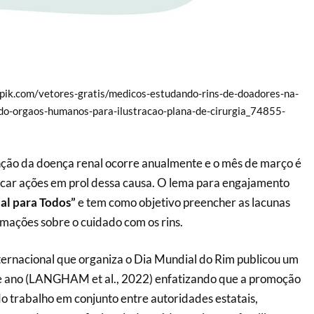
epik.com/vetores-gratis/medicos-estudando-rins-de-doadores-na-
ndo-orgaos-humanos-para-ilustracao-plana-de-cirurgia_74855-
ão da doença renal ocorre anualmente e o mês de março é
icar ações em prol dessa causa. O lema para engajamento
al para Todos”
e tem como objetivo preencher as lacunas
mações sobre o cuidado com os rins.
ternacional que organiza o Dia Mundial do Rim publicou um
ste ano (LANGHAM et al., 2022) enfatizando que a promoção
do trabalho em conjunto entre autoridades estatais,