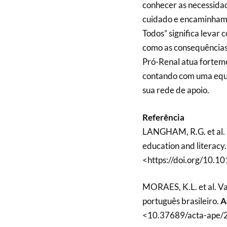
conhecer as necessida
cuidado e encaminhame
Todos” significa levar
como as consequências
Pró-Renal atua fortem
contando com uma equip
sua rede de apoio.
Referência
LANGHAM, R.G. et al. Ki
education and literacy
<https://doi.org/10.10
MORAES, K.L. et al. Va
português brasileiro.
A
<10.37689/acta-ape