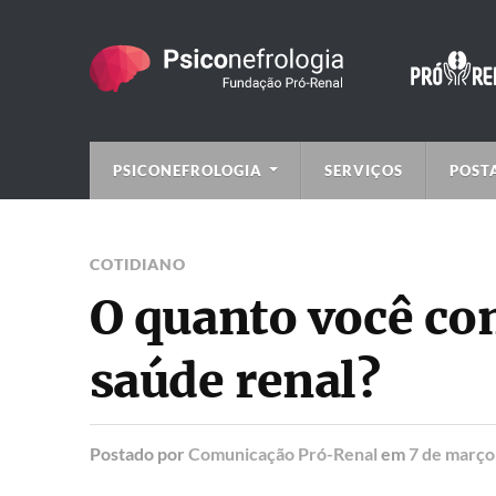
PSICONEFROLOGIA
SERVIÇOS
POST
COTIDIANO
O quanto você co
saúde renal?
Postado
por
Comunicação Pró-Renal
em
7 de março