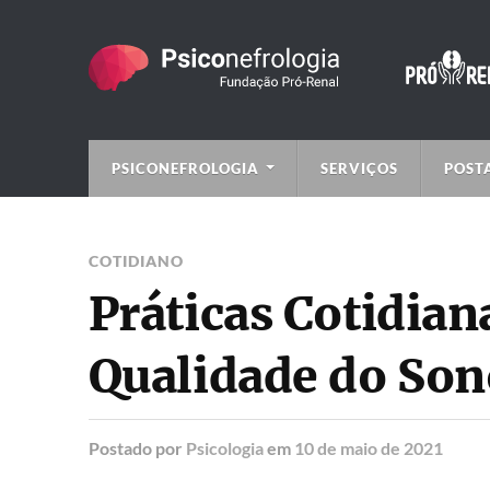
PSICONEFROLOGIA
SERVIÇOS
POST
COTIDIANO
Práticas Cotidia
Qualidade do Son
Postado
por
Psicologia
em
10 de maio de 2021