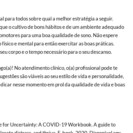
l para todos sobre qual a melhor estratégia a seguir.
que o cultivo de bons hábitos e de um ambiente adequado
romotores para uma boa qualidade de sono. Não espere
ísico e mental para então exercitar as boas práticas.
seu corpo e o tempo necessário para o seu descanso.
go(a)! No atendimento clínico, o(a) profissional pode te
sugestões são viáveis ao seu estilo de vida e personalidade,
bdicar nesse momento em prol da qualidade de vida e boas
e for Uncertainty: A COVID-19 Workbook. A guide to
olerate distress, and thrive. E-book. 2020. Disponível em: