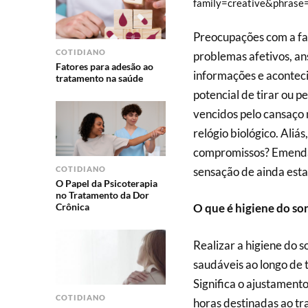
family=creative&phrase
Preocupações com a fam
COTIDIANO
problemas afetivos, an
Fatores para adesão ao
informações e acontec
tratamento na saúde
potencial de tirar ou
vencidos pelo cansaço 
relógio biológico. Aliá
compromissos? Emendam
sensação de ainda est
COTIDIANO
O Papel da Psicoterapia
no Tratamento da Dor
Crônica
O que é higiene do so
Realizar a higiene do s
saudáveis ao longo de 
Significa o ajustamento
COTIDIANO
horas destinadas ao tr