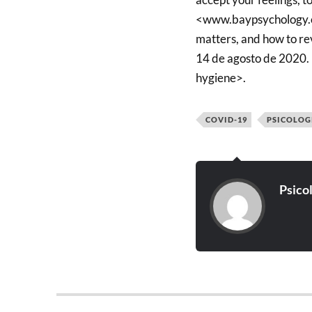
<www.baypsychology.ca>
matters, and how to re
14 de agosto de 2020. 
hygiene>.
COVID-19
PSICOLOG
Psico