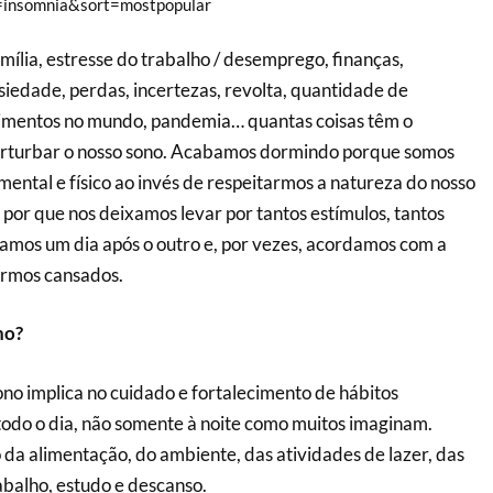
=insomnia&sort=mostpopular
ília, estresse do trabalho / desemprego, finanças,
siedade, perdas, incertezas, revolta, quantidade de
imentos no mundo, pandemia… quantas coisas têm o
 perturbar o nosso sono. Acabamos dormindo porque somos
mental e físico ao invés de respeitarmos a natureza do nosso
s, por que nos deixamos levar por tantos estímulos, tantos
os um dia após o outro e, por vezes, acordamos com a
armos cansados.
no?
ono implica no cuidado e fortalecimento de hábitos
todo o dia, não somente à noite como muitos imaginam.
 da alimentação, do ambiente, das atividades de lazer, das
abalho, estudo e descanso.