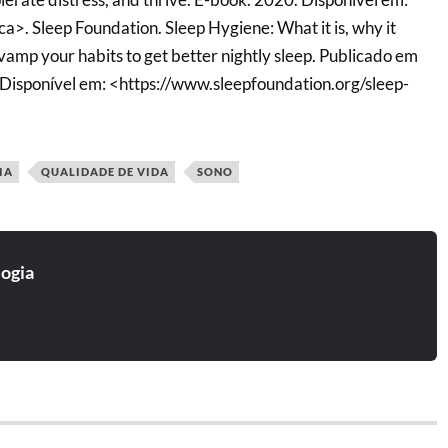
. Sleep Foundation. Sleep Hygiene: What it is, why it
vamp your habits to get better nightly sleep. Publicado em
Disponível em: <https://www.sleepfoundation.org/sleep-
IA
QUALIDADE DE VIDA
SONO
logia