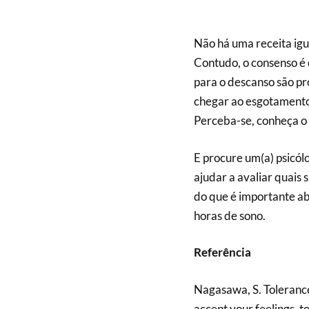
Não há uma receita igua
Contudo, o consenso é 
para o descanso são p
chegar ao esgotamento f
Perceba-se, conheça o 
E procure um(a) psicólo
ajudar a avaliar quais 
do que é importante a
horas de sono.
Referência
Nagasawa, S. Toleranc
accept your feelings, t