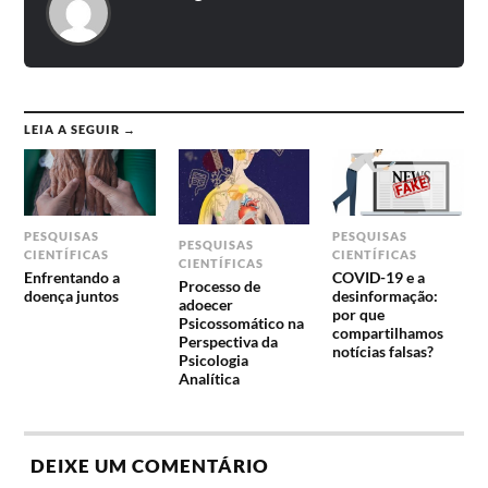
LEIA A SEGUIR →
PESQUISAS
PESQUISAS
PESQUISAS
CIENTÍFICAS
CIENTÍFICAS
CIENTÍFICAS
Enfrentando a
COVID-19 e a
Processo de
doença juntos
desinformação:
adoecer
por que
Psicossomático na
compartilhamos
Perspectiva da
notícias falsas?
Psicologia
Analítica
DEIXE UM COMENTÁRIO