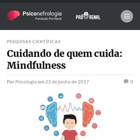
PESQUISAS CIENTÍFICAS
Cuidando de quem cuida:
Mindfulness
por
Psicologia
em
23 de junho de 2017
0